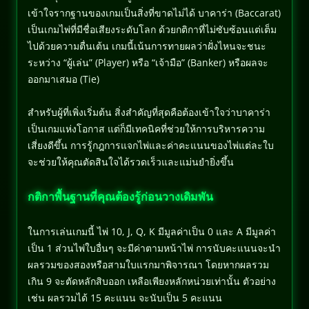
เข้าใจรากฐานของเกมเป็นสิ่งที่ขาดไม่ได้ บาคาร่า (Baccarat)
เป็นเกมไพ่ที่มีชื่อเสียงระดับโลก ด้วยกติกาที่ไม่ซับซ้อนแต่เต็ม
ไปด้วยความตื่นเต้น เกมนี้เน้นการทายผลว่าฝั่งไหนจะชนะ
ระหว่าง “ผู้เล่น” (Player) หรือ “เจ้ามือ” (Banker) หรือผลจะ
ออกมาเสมอ (Tie)
สำหรับผู้ที่เพิ่งเริ่มต้น สิ่งสำคัญที่สุดคือต้องเข้าใจว่าบาคาร่า
เป็นเกมแห่งโอกาส แต่ก็มีเทคนิคที่ช่วยให้การบริหารความ
เสี่ยงดีขึ้น การรู้กฎการแจกไพ่และค่าคะแนนของไพ่แต่ละใบ
จะช่วยให้คุณตัดสินใจได้รวดเร็วและแม่นยำยิ่งขึ้น
กติกาพื้นฐานที่คุณต้องรู้ก่อนวางเดิมพัน
ในการเล่นเกมนี้ ไพ่ 10, J, Q, K มีมูลค่าเป็น 0 และ A มีมูลค่า
เป็น 1 ส่วนไพ่ใบอื่นๆ จะมีค่าตามหน้าไพ่ การนับคะแนนจะนำ
ผลรวมของสองหรือสามใบแรกมาพิจารณา โดยหากผลรวม
เกิน 9 จะตัดหลักสิบออก เหลือเพียงหลักหน่วยเท่านั้น ตัวอย่าง
เช่น ผลรวมได้ 15 คะแนน จะนับเป็น 5 คะแนน