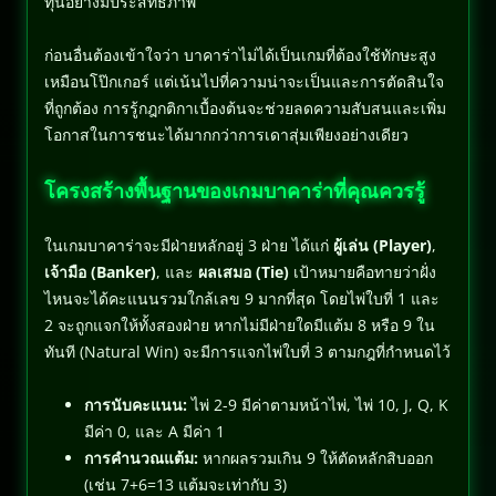
ทุนอย่างมีประสิทธิภาพ
ก่อนอื่นต้องเข้าใจว่า บาคาร่าไม่ได้เป็นเกมที่ต้องใช้ทักษะสูง
เหมือนโป๊กเกอร์ แต่เน้นไปที่ความน่าจะเป็นและการตัดสินใจ
ที่ถูกต้อง การรู้กฎกติกาเบื้องต้นจะช่วยลดความสับสนและเพิ่ม
โอกาสในการชนะได้มากกว่าการเดาสุ่มเพียงอย่างเดียว
โครงสร้างพื้นฐานของเกมบาคาร่าที่คุณควรรู้
ในเกมบาคาร่าจะมีฝ่ายหลักอยู่ 3 ฝ่าย ได้แก่
ผู้เล่น (Player)
,
เจ้ามือ (Banker)
, และ
ผลเสมอ (Tie)
เป้าหมายคือทายว่าฝั่ง
ไหนจะได้คะแนนรวมใกล้เลข 9 มากที่สุด โดยไพ่ใบที่ 1 และ
2 จะถูกแจกให้ทั้งสองฝ่าย หากไม่มีฝ่ายใดมีแต้ม 8 หรือ 9 ใน
ทันที (Natural Win) จะมีการแจกไพ่ใบที่ 3 ตามกฎที่กำหนดไว้
การนับคะแนน:
ไพ่ 2-9 มีค่าตามหน้าไพ่, ไพ่ 10, J, Q, K
มีค่า 0, และ A มีค่า 1
การคำนวณแต้ม:
หากผลรวมเกิน 9 ให้ตัดหลักสิบออก
(เช่น 7+6=13 แต้มจะเท่ากับ 3)