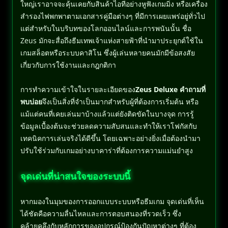
ใหญ่เราอาจจะคุ้นเคยกับสินค้าไอทีอย่างหูฟังเกมมิ่ง หรือเครื่อง
สำรองไฟพกพาตามเอกสารคู่มือต่างๆ ที่มีการเผยแพร่อยู่ทั่วไป
แต่สำหรับในบริบทของโลกออนไลน์และการพนันนั้น ชื่อ
Zeus มักจะสื่อถึงธีมเทพเจ้าแห่งสายฟ้าที่นำมาประยุกต์ใช้ใน
เกมสล็อตหรือระบบคาสิโน ซึ่งผู้เล่นหลายคนมักมีข้อสงสัย
เกี่ยวกับการใช้งานและกฎกติกา
การทำความเข้าใจในรายละเอียดของ
Zeus Deluxe คำถามที่
พบบ่อย
จึงเป็นสิ่งที่จำเป็นมากสำหรับผู้ที่ต้องการเริ่มต้น หรือ
แม้แต่คนที่เคยเล่นมาบ้างแล้วแต่ยังติดขัดในบางจุด การรู้
ข้อมูลเบื้องต้นจะช่วยลดความสับสนและทำให้เราโฟกัสกับ
เทคนิคการเล่นจริงได้ดีขึ้น โดยเฉพาะอย่างยิ่งเมื่อต้องนำมา
ปรับใช้ร่วมกับเกมอย่างบาคาร่าที่ต้องการความแม่นยำสูง
จุดเด่นที่น่าสนใจของระบบนี้
หากมองในมุมของการออกแบบระบบหรือธีมเกม จุดเด่นที่เห็น
ได้ชัดคือความลื่นไหลและการตอบสนองที่รวดเร็ว ซึ่ง
คล้ายคลึงกับหลักการของอุปกรณ์ป้องกันปัญหาต่างๆ ที่ต้อง