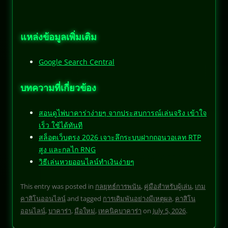
แหล่งข้อมูลเพิ่มเติม
Google Search Central
บทความที่เกี่ยวข้อง
สอนดูไพ่บาคาร่าง่ายๆ จากประสบการณ์เล่นจริง เข้าใจ
เร็ว ใช้ได้ทันที
สล็อตเว็บตรง 2026 เจาะลึกระบบฝากถอนวอเลท RTP
สูง และกลไก RNG
วิธีเล่นหวยออนไลน์ทำเงินง่ายๆ
This entry was posted in
กลยุทธ์การพนัน
,
คู่มือสำหรับผู้เล่น
,
เกม
คาสิโนออนไลน์
and tagged
การเดิมพันอย่างมีเหตุผล
,
คาสิโน
ออนไลน์
,
บาคาร่า
,
มือใหม่
,
เทคนิคบาคาร่า
on
July 5, 2026
.