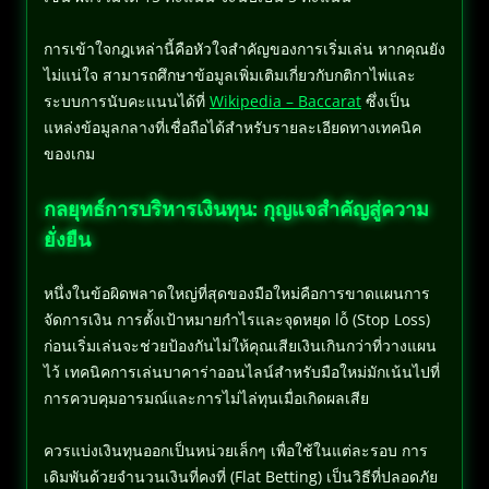
การเข้าใจกฎเหล่านี้คือหัวใจสำคัญของการเริ่มเล่น หากคุณยัง
ไม่แน่ใจ สามารถศึกษาข้อมูลเพิ่มเติมเกี่ยวกับกติกาไพ่และ
ระบบการนับคะแนนได้ที่
Wikipedia – Baccarat
ซึ่งเป็น
แหล่งข้อมูลกลางที่เชื่อถือได้สำหรับรายละเอียดทางเทคนิค
ของเกม
กลยุทธ์การบริหารเงินทุน: กุญแจสำคัญสู่ความ
ยั่งยืน
หนึ่งในข้อผิดพลาดใหญ่ที่สุดของมือใหม่คือการขาดแผนการ
จัดการเงิน การตั้งเป้าหมายกำไรและจุดหยุด lỗ (Stop Loss)
ก่อนเริ่มเล่นจะช่วยป้องกันไม่ให้คุณเสียเงินเกินกว่าที่วางแผน
ไว้ เทคนิคการเล่นบาคาร่าออนไลน์สำหรับมือใหม่มักเน้นไปที่
การควบคุมอารมณ์และการไม่ไล่ทุนเมื่อเกิดผลเสีย
ควรแบ่งเงินทุนออกเป็นหน่วยเล็กๆ เพื่อใช้ในแต่ละรอบ การ
เดิมพันด้วยจำนวนเงินที่คงที่ (Flat Betting) เป็นวิธีที่ปลอดภัย