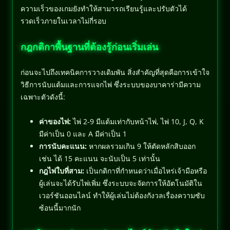
ความเร็วของเกมยังทำให้สามารถเรียนรู้และปรับตัวได้
รวดเร็วภายในเวลาไม่กี่รอบ
กฎกติกาพื้นฐานที่ต้องรู้ก่อนเริ่มเล่น
ก่อนจะไปถึงเทคนิคการวางเดิมพัน สิ่งสำคัญที่สุดคือการเข้าใจ
วิธีการนับแต้มและการแจกไพ่ ซึ่งระบบของบาคาร่ามีความ
เฉพาะตัวดังนี้:
ค่าของไพ่:
ไพ่ 2-9 มีแต้มเท่ากับหน้าไพ่, ไพ่ 10, J, Q, K
มีค่าเป็น 0 และ A มีค่าเป็น 1
การนับคะแนน:
หากผลรวมเกิน 9 ให้ตัดหลักสิบออก
เช่น ได้ 15 คะแนน จะนับเป็น 5 เท่านั้น
กฎไพ่ใบที่สาม:
เป็นกติกาที่กำหนดว่าเมื่อไหร่เจ้ามือหรือ
ผู้เล่นจะได้รับไพ่เพิ่ม ซึ่งระบบจะจัดการให้อัตโนมัติใน
เวอร์ชันออนไลน์ ทำให้ผู้เล่นไม่ต้องกังวลเรื่องความซับ
ซ้อนนี้มากนัก