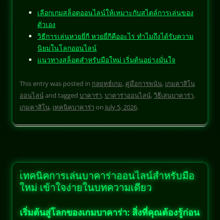
เลือกเกมสล็อตออนไลน์ให้เหมาะกับสไตล์การเล่นของ
ตัวเอง
วิธีการเล่นหวยยี่กี หวยยี่กีคืออะไร ทำไมถึงได้รับความ
นิยมในโลกออนไลน์
แนวทางสล็อตสำหรับมือใหม่ เริ่มต้นอย่างมั่นใจ
This entry was posted in
กลยุทธ์เกม
,
คู่มือการพนัน
,
เกมคาสิโน
ออนไลน์
and tagged
บาคาร่า
,
บาคาร่าออนไลน์
,
วิธีเล่นบาคาร่า
,
เกมคาสิโน
,
เทคนิคบาคาร่า
on
July 5, 2026
.
เทคนิคการเล่นบาคาร่าออนไลน์สำหรับมือ
ใหม่ เข้าใจง่ายในบทความเดียว
เริ่มต้นสู่โลกของเกมบาคาร่า: สิ่งที่คุณต้องรู้ก่อน