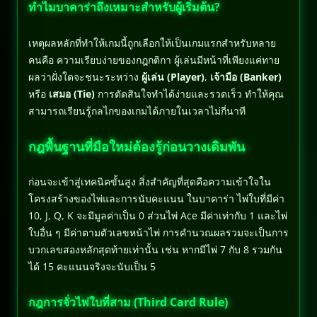
ทำไมบาคาร่าถึงเหมาะสำหรับผู้เริ่มต้น?
เหตุผลหลักที่ทำให้เกมนี้ถูกเลือกให้เป็นเกมแรกสำหรับหลาย
คนคือ ความเรียบง่ายของกฎกติกา ผู้เล่นมีหน้าที่เพียงแค่ทาย
ผลว่าฝั่งใดจะชนะระหว่าง
ผู้เล่น (Player)
,
เจ้ามือ (Banker)
หรือ
เสมอ (Tie)
การตัดสินใจทำได้ง่ายและรวดเร็ว ทำให้คุณ
สามารถเรียนรู้กลไกของเกมได้ภายในเวลาไม่กี่นาที
กฎพื้นฐานที่มือใหม่ต้องรู้ก่อนวางเดิมพัน
ก่อนจะเข้าสู่เทคนิคขั้นสูง สิ่งสำคัญที่สุดคือความเข้าใจใน
โครงสร้างของไพ่และการนับคะแนน ในบาคาร่า ไพ่ใบที่มีค่า
10, J, Q, K จะมีมูลค่าเป็น 0 ส่วนไพ่ Ace มีค่าเท่ากับ 1 และไพ่
ใบอื่น ๆ มีค่าตามตัวเลขหน้าไพ่ การคำนวณผลรวมจะเป็นการ
บวกเลขสองหลักสุดท้ายเท่านั้น เช่น หากมีไพ่ 7 กับ 8 รวมกัน
ได้ 15 คะแนนจริงจะนับเป็น 5
กฎการจั่วไพ่ใบที่สาม (Third Card Rule)