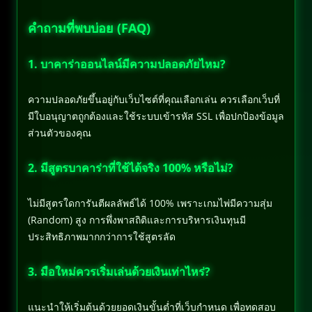
คำถามที่พบบ่อย (FAQ)
1. บาคาร่าออนไลน์มีความปลอดภัยไหม?
ความปลอดภัยขึ้นอยู่กับเว็บไซต์ที่คุณเลือกเล่น ควรเลือกเว็บที่
มีใบอนุญาตถูกต้องและใช้ระบบเข้ารหัส SSL เพื่อปกป้องข้อมูล
ส่วนตัวของคุณ
2. มีสูตรบาคาร่าที่ใช้ได้จริง 100% หรือไม่?
ไม่มีสูตรใดการันตีผลลัพธ์ได้ 100% เพราะเกมไพ่มีความสุ่ม
(Random) สูง การพึ่งพาสถิติและการบริหารเงินทุนมี
ประสิทธิภาพมากกว่าการใช้สูตรลัด
3. มือใหม่ควรเริ่มเล่นด้วยเงินเท่าไหร่?
แนะนำให้เริ่มต้นด้วยยอดเงินขั้นต่ำที่เว็บกำหนด เพื่อทดสอบ