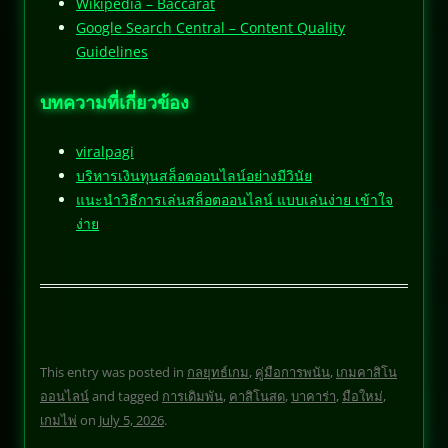
Wikipedia – Baccarat
Google Search Central – Content Quality
Guidelines
บทความที่เกี่ยวข้อง
viralpagi
บริหารเงินทุนสล็อตออนไลน์อย่างมีวินัย
แนะนำวิธีการเล่นสล็อตออนไลน์ แบบเล่นง่าย เข้าใจ
ง่าย
This entry was posted in
กลยุทธ์เกม
,
คู่มือการพนัน
,
เกมคาสิโน
ออนไลน์
and tagged
การเดิมพัน
,
คาสิโนสด
,
บาคาร่า
,
มือใหม่
,
เกมไพ่
on
July 5, 2026
.