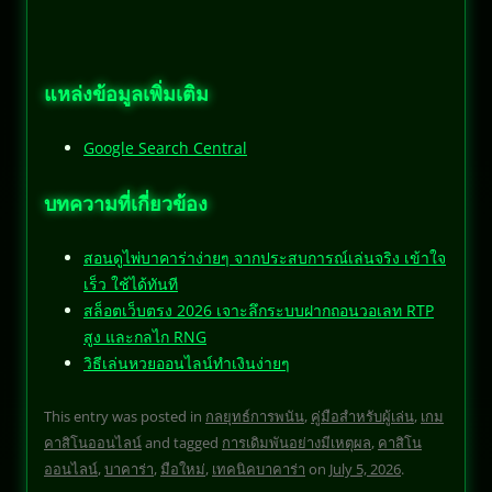
แหล่งข้อมูลเพิ่มเติม
Google Search Central
บทความที่เกี่ยวข้อง
สอนดูไพ่บาคาร่าง่ายๆ จากประสบการณ์เล่นจริง เข้าใจ
เร็ว ใช้ได้ทันที
สล็อตเว็บตรง 2026 เจาะลึกระบบฝากถอนวอเลท RTP
สูง และกลไก RNG
วิธีเล่นหวยออนไลน์ทำเงินง่ายๆ
This entry was posted in
กลยุทธ์การพนัน
,
คู่มือสำหรับผู้เล่น
,
เกม
คาสิโนออนไลน์
and tagged
การเดิมพันอย่างมีเหตุผล
,
คาสิโน
ออนไลน์
,
บาคาร่า
,
มือใหม่
,
เทคนิคบาคาร่า
on
July 5, 2026
.