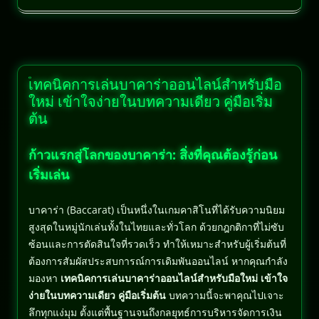
เทคนิคการเล่นบาคาร่าออนไลน์สำหรับมือ
ใหม่ เข้าใจง่ายในบทความเดียว คู่มือเริ่ม
ต้น
ก้าวแรกสู่โลกของบาคาร่า: สิ่งที่คุณต้องรู้ก่อน
เริ่มเล่น
บาคาร่า (Baccarat) เป็นหนึ่งในเกมคาสิโนที่ได้รับความนิยม
สูงสุดในหมู่นักเล่นทั้งในไทยและทั่วโลก ด้วยกฎกติกาที่ไม่ซับ
ซ้อนและการตัดสินใจที่รวดเร็ว ทำให้เหมาะสำหรับผู้เริ่มต้นที่
ต้องการสัมผัสประสบการณ์การเดิมพันออนไลน์ หากคุณกำลัง
มองหา
เทคนิคการเล่นบาคาร่าออนไลน์สำหรับมือใหม่ เข้าใจ
ง่ายในบทความเดียว คู่มือเริ่มต้น
บทความนี้จะพาคุณไปเจาะ
ลึกทุกแง่มุม ตั้งแต่พื้นฐานจนถึงกลยุทธ์การบริหารจัดการเงิน