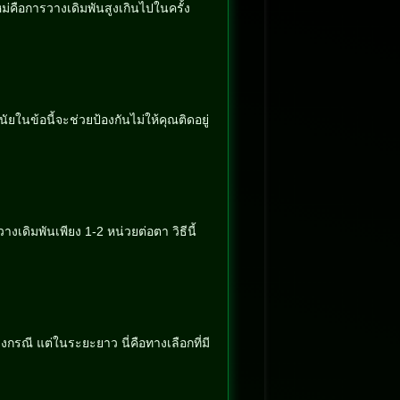
ม่คือการวางเดิมพันสูงเกินไปในครั้ง
ยในข้อนี้จะช่วยป้องกันไม่ให้คุณติดอยู่
างเดิมพันเพียง 1-2 หน่วยต่อตา วิธีนี้
งกรณี แต่ในระยะยาว นี่คือทางเลือกที่มี