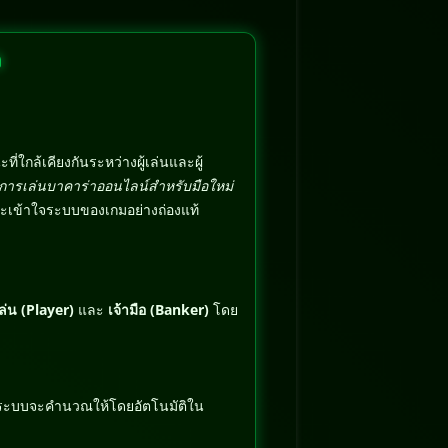
ว
่ใกล้เคียงกันระหว่างผู้เล่นและผู้
การเล่นบาคาร่าออนไลน์สำหรับมือใหม่
ิและเข้าใจระบบของเกมอย่างถ่องแท้
้เล่น (Player)
เจ้ามือ (Banker)
และ
โดย
่งระบบจะคำนวณให้โดยอัตโนมัติใน