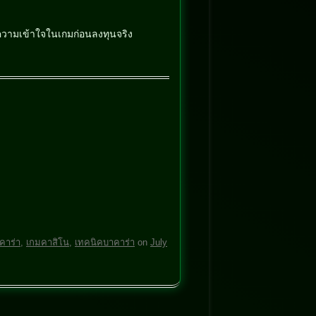
ละความเข้าใจในเกมก่อนลงทุนจริง
าคาร่า
,
เกมคาสิโน
,
เทคนิคบาคาร่า
on
July