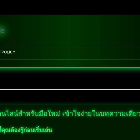
de
 POLICY
ไลน์สำหรับมือใหม่ เข้าใจง่ายในบทความเดียว คู
คุณต้องรู้ก่อนเริ่มเล่น