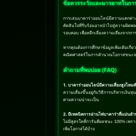
ข้อควรระวังและมารยาทในการ
การเล่นบาคาร่าออนไลน์มีความแตกต่า
ตัดสินใจที่รีบร้อนอาจนำไปสู่ความผิ
รอบคอบ เพื่อหลีกเลี่ยงความเสี่ยงจากก
หากคุณต้องการศึกษาข้อมูลเพิ่มเติมเกี่
คณิตศาสตร์ในการคำนวณโอกาสชนะจาก
คำถามที่พบบ่อย (FAQ)
1. บาคาร่าออนไลน์มีความเสี่ยงสูงไหมส
ความเสี่ยงขึ้นอยู่กับวิธีการบริหาร
ตามความน่าจะเป็น
2. มีเทคนิคการอ่านไพ่บาคาร่าที่แม่นยำห
ไม่มีสูตรใดที่การันตีผลชนะ 100% เพร
เพิ่มโอกาสได้บ้าง