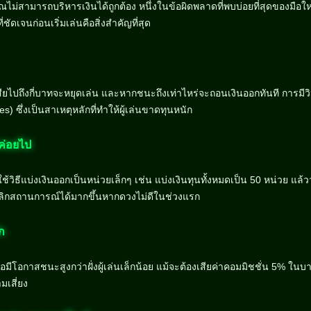
ณไม่สามารถบริหารเงินได้ถูกต้อง หนึ่งในข้อผิดพลาดที่พบบ่อยที่สุดของมือให
ดเจนก่อนเริ่มเล่นคือสิ่งสำคัญที่สุด
เสียไปถึงกี่บาทจะหยุดเล่น และหากชนะถึงเท่าไหร่จะถอนเงินออกทันที การมีวินั
ซึ่งเป็นสาเหตุหลักที่ทำให้ผู้เล่นขาดทุนหนัก
ค่อยไป
ใช้วิธีแบ่งเงินออกเป็นหน่วยเล็กๆ เช่น แบ่งเงินทุนทั้งหมดเป็น 50 หน่วย แล้วว
ลิกสถานการณ์ได้มากขึ้นหากดวงไม่ดีในช่วงแรก
ัก
อมีโอกาสชนะสูงกว่าฝั่งผู้เล่นเล็กน้อย แม้จะต้องเสียค่าคอมมิชชั่น 5% ในบา
มเสี่ยง