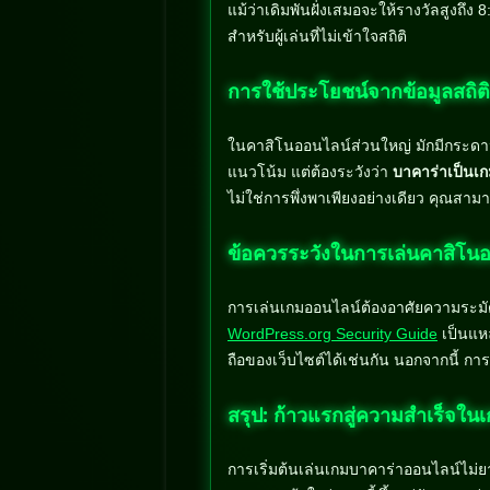
แม้ว่าเดิมพันฝั่งเสมอจะให้รางวัลสูงถึง 8
สำหรับผู้เล่นที่ไม่เข้าใจสถิติ
การใช้ประโยชน์จากข้อมูลสถิต
ในคาสิโนออนไลน์ส่วนใหญ่ มักมีกระดานแ
บาคาร่าเป็นเก
แนวโน้ม แต่ต้องระวังว่า
ไม่ใช่การพึ่งพาเพียงอย่างเดียว คุณสามา
ข้อควรระวังในการเล่นคาสิโน
การเล่นเกมออนไลน์ต้องอาศัยความระมั
WordPress.org Security Guide
เป็นแหล
ถือของเว็บไซต์ได้เช่นกัน นอกจากนี้ กา
สรุป: ก้าวแรกสู่ความสำเร็จใน
การเริ่มต้นเล่นเกมบาคาร่าออนไลน์ไม่ยาก