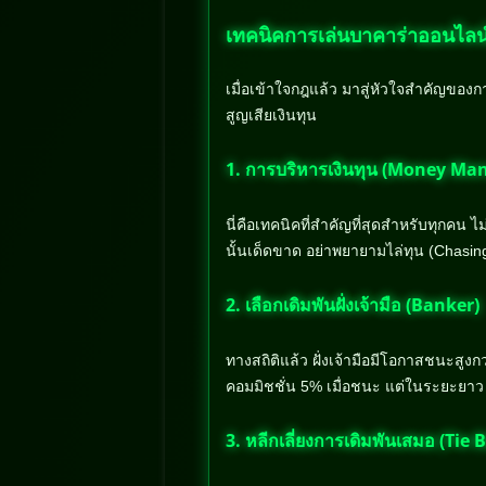
เทคนิคการเล่นบาคาร่าออนไลน์
เมื่อเข้าใจกฎแล้ว มาสู่หัวใจสำคัญของก
สูญเสียเงินทุน
1. การบริหารเงินทุน (Money M
นี่คือเทคนิคที่สำคัญที่สุดสำหรับทุกคน
นั้นเด็ดขาด อย่าพยายามไล่ทุน (Chasing
2. เลือกเดิมพันฝั่งเจ้ามือ (Banker)
ทางสถิติแล้ว ฝั่งเจ้ามือมีโอกาสชนะสูงกว่
คอมมิชชั่น 5% เมื่อชนะ แต่ในระยะยาว โ
3. หลีกเลี่ยงการเดิมพันเสมอ (Tie B