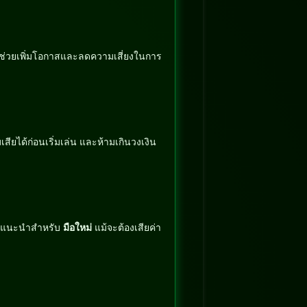
่จะช่วยเพิ่มโอกาสและลดความเสี่ยงในการ
ียได้ก่อนเริ่มเล่น และห้ามเกินวงเงิน
มือใหม่
านที่แนะนำสำหรับ
แม้จะต้องเสียค่า