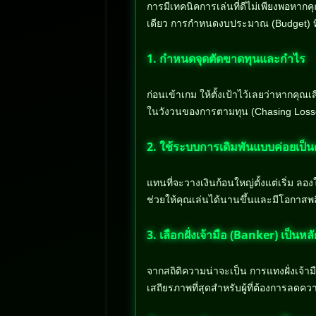
การมีเทคนิคการเล่นที่ดีไม่เพียงพอหากคุ
เดียว การกำหนดงบประมาณ (Budget) ที่ชั
1. กำหนดจุดตัดขาดทุนและกำไร
ก่อนเข้าเกม ให้ตั้งเป้าไว้เลยว่าหากคุณ
ในวังวนของการตามทุน (Chasing Losses) 
2. ใช้ระบบการเดิมพันแบบค่อยเป็น
แทนที่จะวางเงินก้อนใหญ่ตั้งแต่เริ่ม ลอง
ช่วยให้คุณเล่นได้นานขึ้นและมีโอกาสพ
3. เลือกฝั่งเจ้ามือ (Banker) เป็นหล
จากสถิติความน่าจะเป็น การแทงฝั่งเจ้ามื
เสถียรภาพที่สุดสำหรับผู้ที่ต้องการลดควา