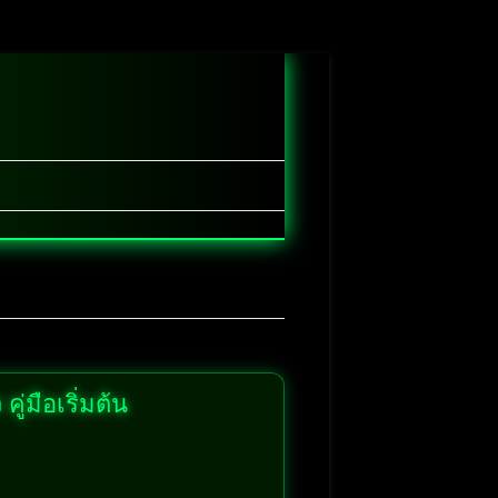
่มือเริ่มต้น