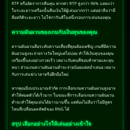
RTP หรืออัตราการคืนทุน หากค่า RTP สูงกว่า 96% แสดงว่า
ในระยะยาวเครื่องนั้นคืนเงินให้ผู้เล่นมากกว่า แต่อย่าลืมว่านี่
คือสถิติระยะยาว ไม่ใช่การันตีในหนึ่งรอบการเล่นของคุณ
ความผันผวนของเกมกับเงินทุนของคุณ
ความผันผวนคือระดับความเสี่ยงที่คุณต้องเผชิญ เกมที่มีความ
ผันผวนสูงจะจ่ายรางวัลใหญ่แต่ไม่บ่อย ทำให้เงินทุนของคุณ
เหวี่ยงขึ้นลงอย่างรวดเร็ว เหมาะกับคนที่ชอบท้าทายและทุน
หนา ส่วนเกมความผันผวนต่ำจะจ่ายน้อยแต่สม่ำเสมอ เหมาะ
กับการเล่นฆ่าเวลาหรือฝึกมือใหม่
หากคุณมีงบประมาณจำกัด การเลือกเกมความผันผวนสูงอาจ
ทำให้หมดตัวได้เร็วมาก ในขณะที่การเลือกเกมความผันผวน
ต่ำจะทำให้คุณเล่นได้ยาวนานขึ้น แต่ต้องไม่ลืมว่าไม่มีสูตร
ไหนที่เปลี่ยนผลลัพธ์ของ RNG ได้
สรุป เลือกอย่างไรให้เล่นอย่างเข้าใจ