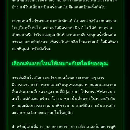
บ้าง แต่ในสล็อต สปินครั้งก่อนไม่มีผลต่อสปินครั้งถัดไป
หลายคนเชื่อว่าหากเล่นมาสักพักแล้วไม่ออกรางวัล เกมจะจ่าย
ใหญ่ในครั้งต่อไป ความจริงคือระบบ RNG ไม่ได้จำค่าความ
เสียหายหรือกำไรของคุณ มันทำงานแบบอิสระทุกครั้งที่กดปุ่ม
การพยายามจับจังหวะเพื่อรอวันจ่ายจึงเป็นความเข้าใจผิดที่พบ
บ่อยที่สุดสำหรับมือใหม่
เลือกเล่นแบบไหนให้เหมาะกับสไตล์ของคุณ
การตัดสินใจเลือกระหว่างเกมสล็อตประเภทต่างๆ ควร
พิจารณาจากเป้าหมายและเงินทุนของคุณ หากคุณชอบความ
ตื่นเต้นแบบเสี่ยงดวงสูง เกมที่มี Jackpot โปรเกรสซีฟอาจน่า
สนใจ แต่ต้องยอมรับว่าโอกาสชนะนั้นต่ำมาก ในทางกลับกัน
หากคุณต้องการความสนุกที่ยาวนาน เกมที่มีความผันผวนต่ำ
จะจ่ายรางวัลบ่อยแต่ยอดไม่ใหญ่นัก
สำหรับผู้เล่นที่มาจากสายบาคาร่า การเลือกเกมสล็อตควรดูที่