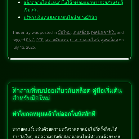
สล็อตออนไลน์เล่นยังไงให้ พร้อมแนวทางรวยสำหรับผู้
เริ่มเล่น
บริหารเงินทุนสล็อตออนไลน์อย่างมีวินัย
This entry was posted in
มือใหม่
,
เกมสล็อต
,
เทคนิคคาสิโน
and
tagged
RNG
,
RTP
,
ความผันผวน
,
บาคาร่าออนไลน์
,
สูตรสล็อต
on
July 13, 2026
.
คำถามที่พบบ่อยเกี่ยวกับสล็อต คู่มือเริ่มต้น
สำหรับมือใหม่
ทำไมกดหมุนแล้วไม่ออกโบนัสสักที
หลายคนเริ่มเล่นด้วยความหวังว่าแค่กดปุ่มไม่กี่ครั้งก็จะได้
รางวัลใหญ่ แต่ความจริงคือสล็อตออนไลน์ทำงานด้วยระบบ