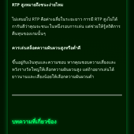
RTP สูงหมายถึงชนะง่ายไหม
ไม่เสมอไป RTP คือค่าเฉลี่ยในระยะยาว การมี RTP สูงไม่ได้
การันตีว่าคุณจะชนะในหนึ่งรอบการเล่น แต่ช่วยให้รู้สถิติการ
คืนทุนของเกมนั้นๆ
ควรเล่นสล็อตความผันผวนสูงหรือต่ำดี
ขึ้นอยู่กับเงินทุนและความชอบ หากคุณชอบความเสี่ยงและ
หวังรางวัลใหญ่ให้เลือกความผันผวนสูง แต่ถ้าอยากเล่นได้
ยาวนานและเสี่ยงน้อยให้เลือกความผันผวนต่ำ
บทความที่เกี่ยวข้อง