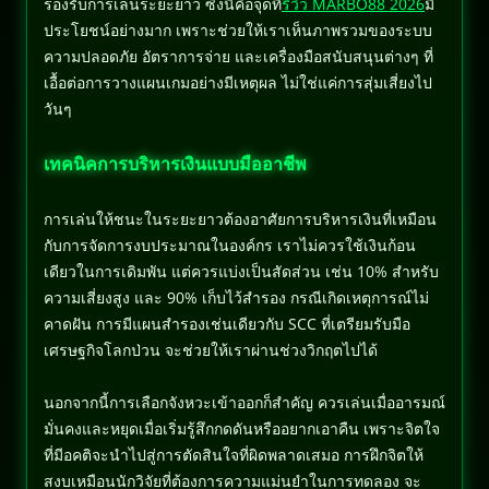
รองรับการเล่นระยะยาว ซึ่งนี่คือจุดที่
รีวิว MARBO88 2026
มี
ประโยชน์อย่างมาก เพราะช่วยให้เราเห็นภาพรวมของระบบ
ความปลอดภัย อัตราการจ่าย และเครื่องมือสนับสนุนต่างๆ ที่
เอื้อต่อการวางแผนเกมอย่างมีเหตุผล ไม่ใช่แค่การสุ่มเสี่ยงไป
วันๆ
เทคนิคการบริหารเงินแบบมืออาชีพ
การเล่นให้ชนะในระยะยาวต้องอาศัยการบริหารเงินที่เหมือน
กับการจัดการงบประมาณในองค์กร เราไม่ควรใช้เงินก้อน
เดียวในการเดิมพัน แต่ควรแบ่งเป็นสัดส่วน เช่น 10% สำหรับ
ความเสี่ยงสูง และ 90% เก็บไว้สำรอง กรณีเกิดเหตุการณ์ไม่
คาดฝัน การมีแผนสำรองเช่นเดียวกับ SCC ที่เตรียมรับมือ
เศรษฐกิจโลกป่วน จะช่วยให้เราผ่านช่วงวิกฤตไปได้
นอกจากนี้การเลือกจังหวะเข้าออกก็สำคัญ ควรเล่นเมื่ออารมณ์
มั่นคงและหยุดเมื่อเริ่มรู้สึกกดดันหรืออยากเอาคืน เพราะจิตใจ
ที่มีอคติจะนำไปสู่การตัดสินใจที่ผิดพลาดเสมอ การฝึกจิตให้
สงบเหมือนนักวิจัยที่ต้องการความแม่นยำในการทดลอง จะ