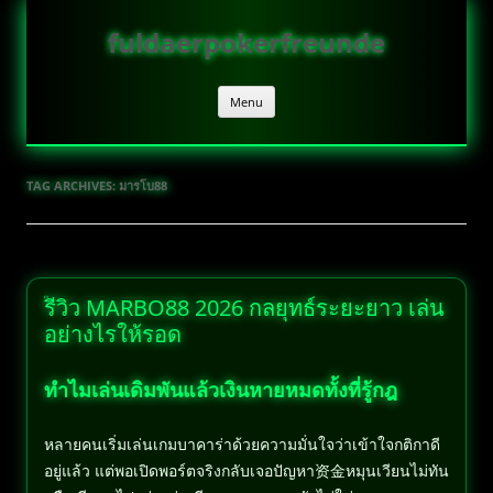
Skip
to
fuldaerpokerfreunde
content
Menu
TAG ARCHIVES:
มารโบ88
รีวิว MARBO88 2026 กลยุทธ์ระยะยาว เล่น
อย่างไรให้รอด
ทำไมเล่นเดิมพันแล้วเงินหายหมดทั้งที่รู้กฎ
หลายคนเริ่มเล่นเกมบาคาร่าด้วยความมั่นใจว่าเข้าใจกติกาดี
อยู่แล้ว แต่พอเปิดพอร์ตจริงกลับเจอปัญหา资金หมุนเวียนไม่ทัน